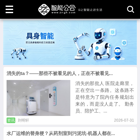
取
消
消失的ta？——那些不被看见的人，正在不被看见...
消失的那批人 医院走廊里，
正在空出一条路。这条路不
是特意为了院内任务规划出
来的，而是没人走了。 勤务
员、陪护工、...
资讯
刘明轩
2026-07-31
水厂运维的替身梗？从药剂室到污泥坑-机器人都在...