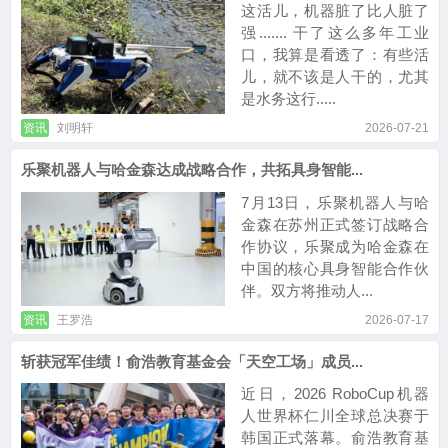
这活儿，机器脏了比人脏了
强....... 干了这么多年工业
口，我算是看透了：有些活
儿，就不该是人干的，尤其
是水务这行.....
资讯
刘明轩
2026-07-21
乐聚机器人与哈金森达成战略合作，共拓具身智能...
7月13日，乐聚机器人与哈
金森在苏州正式签订战略合
作协议，乐聚成为哈金森在
中国的核心具身智能合作伙
伴。双方将推动人...
资讯
王罗浩
2026-07-17
斩获冠军佳绩！俞浩教育基金会「天空工场」成员...
近日，2026 RoboCup机器
人世界杯仁川全球总决赛于
韩国正式落幕。俞浩教育基