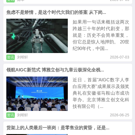
焦虑不是矫情，是这个时代欠我们的答案 从下岗...
如果用一句话来概括这两次
跨越三十年的时代剧变，那
就是：历史不会简单重复，
但它总是惊人地押韵。 20世
纪90年代，中国...
资讯
刘明轩
2026-07-03
领航AIGC新范式 博雅立创与九章云极深化全栈...
近日，首届"AIGC数字人李
白应用大赛"成果展示及颁奖
典礼在安徽省马鞍山市成功
举办。北京博雅立创文化科
技有限公司（...
资讯
刘明轩
2026-06-25
货架上的人类最后一班岗：是零售业的黄昏，还是...