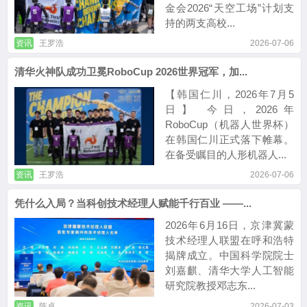
金会2026“天空工场”计划支
持的两支高校...
资讯
王罗浩
2026-07-06
清华火神队成功卫冕RoboCup 2026世界冠军，加...
【韩国仁川，2026年7月5
日】 今日，2026年
RoboCup（机器人世界杯）
在韩国仁川正式落下帷幕。
在备受瞩目的人形机器人...
资讯
王罗浩
2026-07-06
凭什么入局？当科创技术经理人赋能千行百业 ——...
2026年6月16日，京津冀蒙
技术经理人联盟在呼和浩特
揭牌成立。中国科学院院士
刘嘉麒、清华大学人工智能
研究院教授邓志东...
资讯
陈卓
2026-07-03