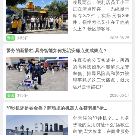
凌晨两点，便利店员工小王
正在清点库存——系统显示
库存372件，实际只有366
件，损耗怎么又挂在了他的
头上？ 景区游客等...
资讯
刘明轩
2026-06-25
警务的新搭档:具身智能如何把治安痛点变成爽点？
在真实的公安实战中，所谓
的高科技如果不能解决见警
率低、排爆风险高和警力被
琐事耗尽这三大痛点，就永
远只是停留在P...
资讯
刘明轩
2026-06-17
印钞机还是吞金兽？商场里的机器人在替老板“抢...
全天候的印钞机？..... 具身
智能的应用别扯什么“拯救生
命”的宏大叙事，在商业服务