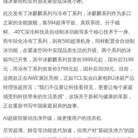
储冰量轻松应对朋友聚会或深夜小酌。
此次发布了冰麒麟系列与冷布丁系列，冰麒麟系列作为多口
之家的全能旗舰，集594超薄平嵌、真双系统、分子磁
鲜、-40℃深冷科技及自动制冰功能等多个核心技术于一身。
而年轻化冷布丁系列，则有580超薄机身，同样配置全自动制
冰功能，在紧凑空间中实现品质生活的升级。两个系列的冰
箱均已开售，其中冰麒麟系列首发价3999元起，国补后3199
元，而冷布丁系列首发价3799元起，国补后3039元。目前，
这两款正在AWE展区亮相，正如TCL实业白家电BU冰箱产品
经理张超所言：“我们不仅要让科技看得见，更要让每个家庭
感受到科技带来的生活质感”，这场关于新鲜与健康的革新，
正在重新书写中国家庭厨房的故事。
AI超级筒驱动洗净升级，做更懂用户的洗衣机
尽管超薄、静音等功能迭代加速，但用户对“基础洗净力”的隐