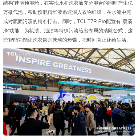
结构”速溶预混舱，在实现水和洗衣液充分混合的同时产生亿
万微气泡，帮助预混精华液迅速深入衣物纤维，在水流中完
成对顽固污渍的精准打击。同时，TCL T7R Pro配置有"顽渍
净”功能，为妆渍、油渍等特殊污渍给出专属的清除公式，这
些智能功能让洗衣告别繁琐的步骤，把时间真正还给生活。