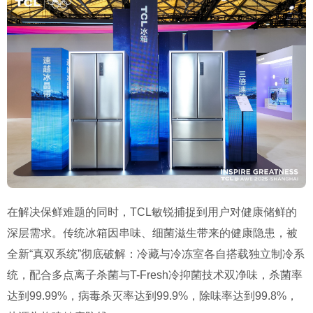
在解决保鲜难题的同时，TCL敏锐捕捉到用户对健康储鲜的
深层需求。传统冰箱因串味、细菌滋生带来的健康隐患，被
全新“真双系统”彻底破解：冷藏与冷冻室各自搭载独立制冷系
统，配合多点离子杀菌与T-Fresh冷抑菌技术双净味，杀菌率
达到99.99%，病毒杀灭率达到99.9%，除味率达到99.8%，