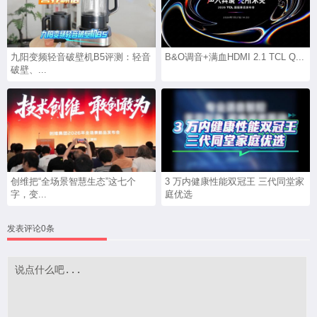
九阳变频轻音破壁机B5评测：轻音
B&O调音+满血HDMI 2.1 TCL Q...
破壁、...
创维把“全场景智慧生态”这七个
3 万内健康性能双冠王 三代同堂家
字，变...
庭优选
发表评论0条