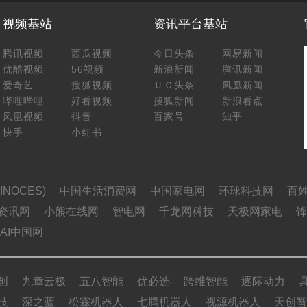
视频基站
资讯平台基站
腾讯视频
西瓜视频
今日头条
网易新闻
优酷视频
56视频
新浪新闻
腾讯新闻
爱奇艺
搜狐视频
ＵＣ头条
凤凰新闻
哔哩哔哩
好看视频
搜狐新闻
新浪看点
凤凰视频
抖音
百家号
知乎
快手
小红书
NOCES)
中国生活消费网
中国家电网
环球科技网
百
资讯网
小熊在线网
智电网
千龙网科技
天极网家电
锋
AI中国网
创
九章云极
五八智能
优必选
跨维智能
逐际动力
技
深之蓝
松霖机器人
七腾机器人
视源机器人
天创智