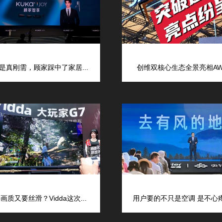
是真刚需，顾家踩中了家居...
创维双核心生态全景亮相AWE
画质又要丝滑？Vidda这次...
用户要的不只是空调 是不心疼的