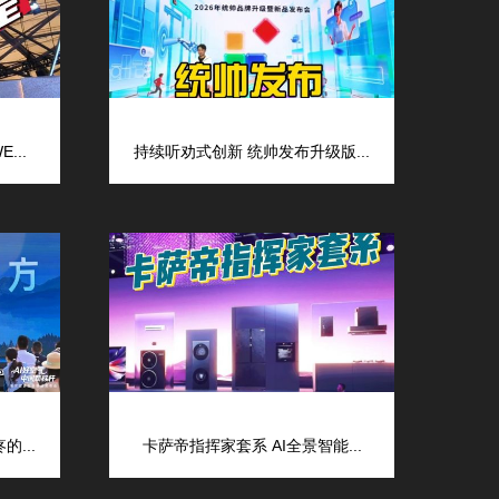
...
持续听劝式创新 统帅发布升级版...
...
卡萨帝指挥家套系 AI全景智能...