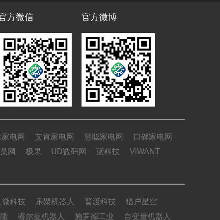
官方微信
官方微博
姓家电网
艾肯家电网
慧聪家电网
口碑家电网
巢网
极果
UD数码网
蓝科技
ViWANT
具微科技
乐聚机器人
普渡科技
猎户星空
能
睿尔曼机器人
施罗德工业
自变量机器人