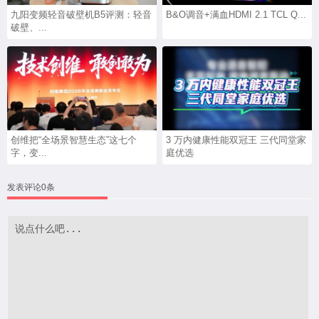
九阳变频轻音破壁机B5评测：轻音
B&O调音+满血HDMI 2.1 TCL Q...
破壁、...
创维把“全场景智慧生态”这七个
3 万内健康性能双冠王 三代同堂家
字，变...
庭优选
发表评论0条